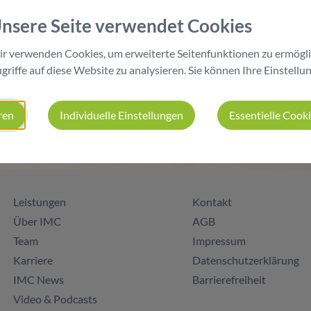
nsere Seite verwendet Cookies
Vertrieb:
r verwenden Cookies, um erweiterte Seitenfunktionen zu ermögli
07442 53997 500
griffe auf diese Website zu analysieren. Sie können Ihre Einstellu
Einkauf:
ren
Individuelle Einstellungen
Essentielle Cook
07442 53997 600
Leistungen
Kontakt
Über IMC
AGB
Team
Impressum
Karriere
Datenschutzerklärung
IMC News
Barrierefreiheit
Video & Podcasts