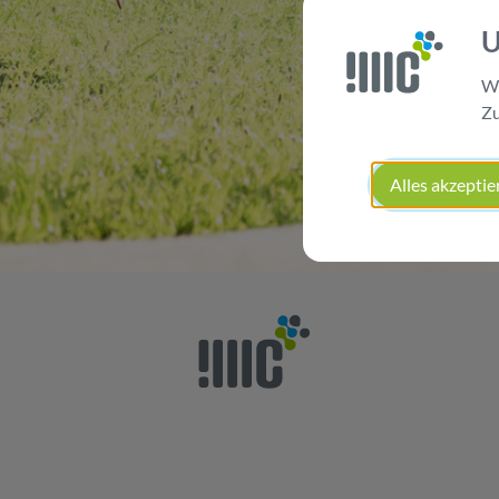
U
Wi
Zu
Alles akzeptie
nach Oben