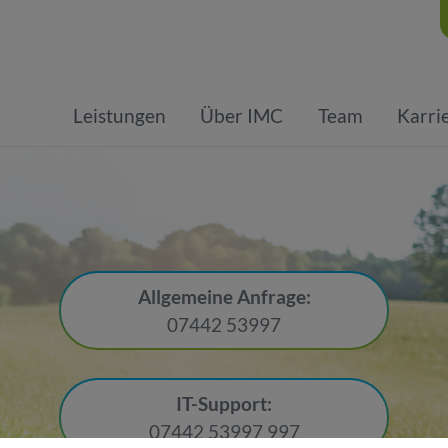
Leistungen
Über IMC
Team
Karri
Allgemeine Anfrage:
07442 53997
IT-Support:
07442 53997 997