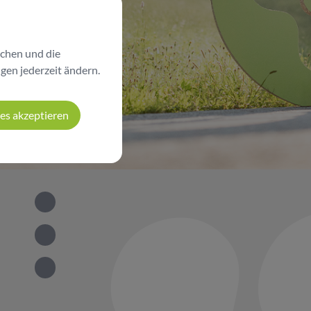
chen und die
ngen jederzeit ändern.
ies akzeptieren
IMC GmbH bei LinkedIn
IMC GmbH bei Facebook
IMC GmbH bei Instagram