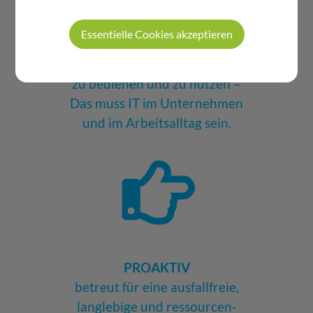
Essentielle Cookies akzeptieren
EINFACH
zu bedienen und zu nutzen –
Das muss IT im Unternehmen
und im Arbeitsalltag sein.
PROAKTIV
betreut für eine ausfallfreie,
langlebige und ressourcen-