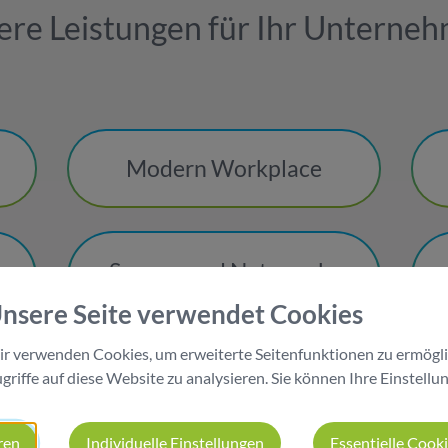
ere Leistungen für Ihr Unterneh
n
Modern Workplace
Server- und Netzwerk-
Infrastruktur
nsere Seite verwendet Cookies
r verwenden Cookies, um erweiterte Seitenfunktionen zu ermögli
griffe auf diese Website zu analysieren. Sie können Ihre Einstellu
-
IT-Support
ren
Individuelle Einstellungen
Essentielle Cook