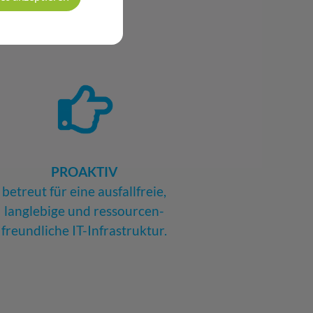
PROAKTIV
betreut für eine ausfallfreie,
langlebige und ressourcen-
freundliche IT-Infrastruktur.