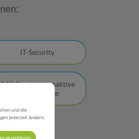
men:
IT-Security
IMC-Services: proaktive
Systempflege
chen und die
ngen jederzeit ändern.
ies akzeptieren