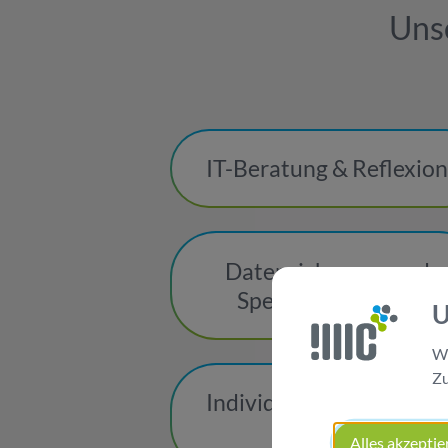
Uns
IT-Beratung & Reflexio
Datensicherung und
Speicherlösungen
U
Wi
Zu
Individuelle IT-Security
Trainings
Alles akzeptie