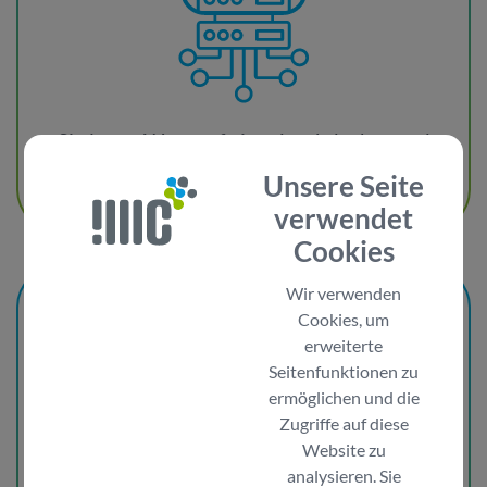
Sie legen Wert auf eine durchdachte und
langlebige IT-Infrastrutkur?
Unsere Seite
verwendet
Cookies
Wir verwenden
IMC-Services:
Cookies, um
proaktive Systempflege
erweiterte
Seitenfunktionen zu
ermöglichen und die
Zugriffe auf diese
Website zu
analysieren. Sie