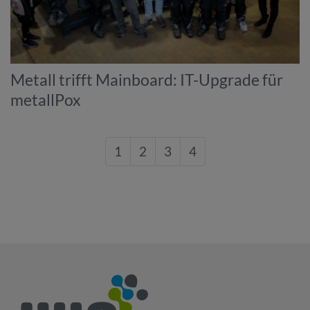
Metall trifft Mainboard: IT-Upgrade für
metallPox
1
2
3
4
nach Oben