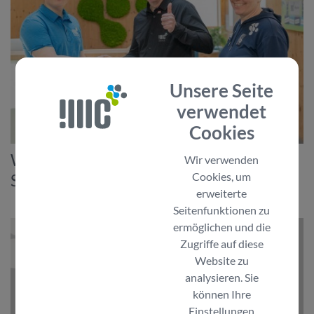
Unsere Seite
verwendet
Cookies
Willkommen im Team: Lehrling Fabio
Wir verwenden
Cookies, um
Steinauer
erweiterte
Seitenfunktionen zu
ermöglichen und die
Zugriffe auf diese
Website zu
analysieren. Sie
können Ihre
Einstellungen