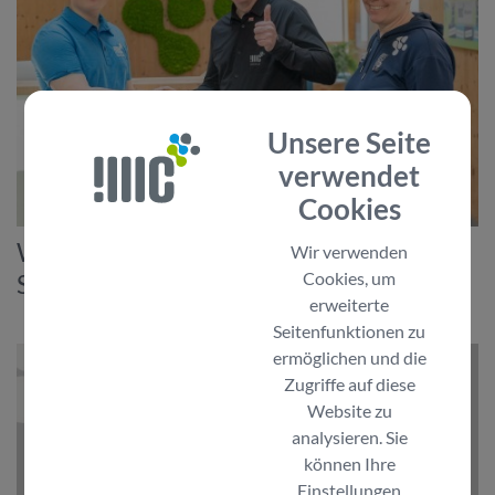
Unsere Seite
verwendet
Cookies
Willkommen im Team: Lehrling Fabio
Wir verwenden
Cookies, um
Steinauer
erweiterte
Seitenfunktionen zu
ermöglichen und die
Zugriffe auf diese
Website zu
analysieren. Sie
können Ihre
Einstellungen