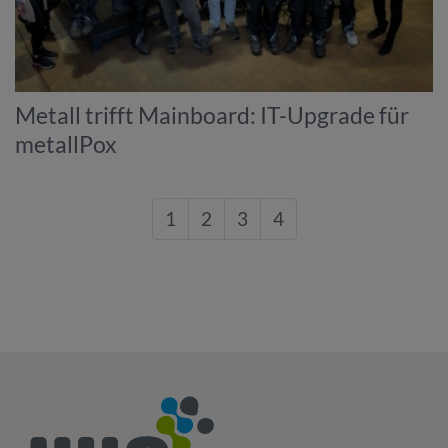
Metall trifft Mainboard: IT-Upgrade für
metallPox
1
2
3
4
nach Oben